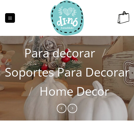
Saltar
al
contenido
Para decorar
/
Soportes Para Decorar
/
Home Decor