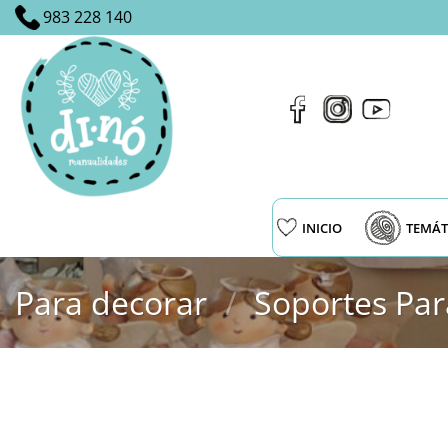
Saltar
983 228 140
al
contenido
INICIO
TEMÁT
Para decorar
/
Soportes Par