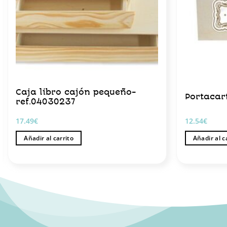
Caja libro cajón pequeño-
Portacar
ref.04030237
17.49
€
12.54
€
Añadir al carrito
Añadir al c