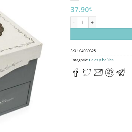
37.90
€
04030325 Caja solapa con cajó
SKU:
04030325
Categoría:
Cajas y baúles