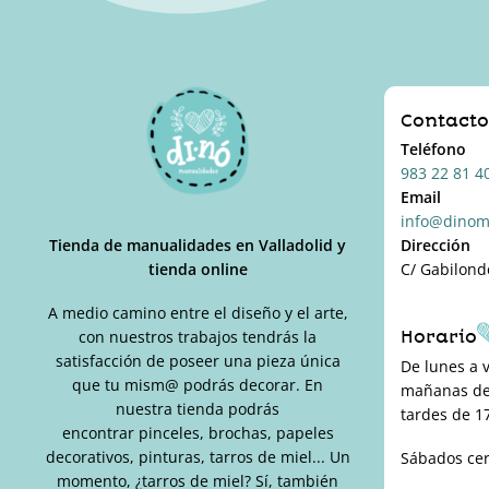
Contact
Teléfono
983 22 81 4
Email
info@dinom
Tienda de manualidades en Valladolid y
Dirección
tienda online
C/ Gabilond
A medio camino entre el diseño y el arte,
Horario
con nuestros trabajos tendrás la
satisfacción de poseer una pieza única
De lunes a 
que tu mism@ podrás decorar. En
mañanas de 
nuestra tienda podrás
tardes de 17
encontrar pinceles, brochas, papeles
decorativos, pinturas, tarros de miel... Un
Sábados ce
momento, ¿tarros de miel? Sí, también