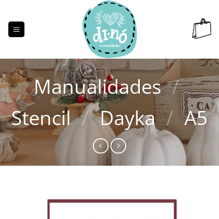
Saltar
al
contenido
Manualidades
/
Stencil
/
Dayka
/
A5