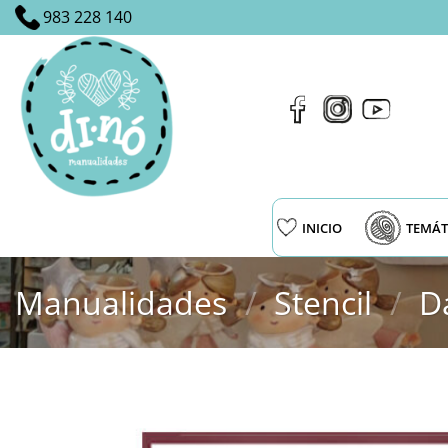
Saltar
983 228 140
al
contenido
INICIO
TEMÁT
Manualidades
/
Stencil
/
D