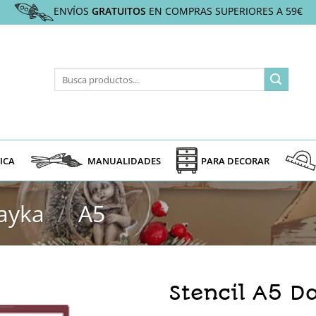
ENVÍOS
GRATUITOS
EN COMPRAS SUPERIORES A 59€
Buscar
por:
ICA
MANUALIDADES
PARA DECORAR
ayka
/
A5
Stencil A5 D