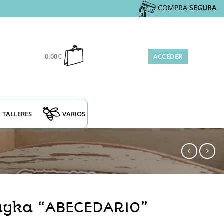
COMPRA
SEGURA
0.00
€
ACCEDER
TALLERES
VARIOS
ayka “ABECEDARIO”