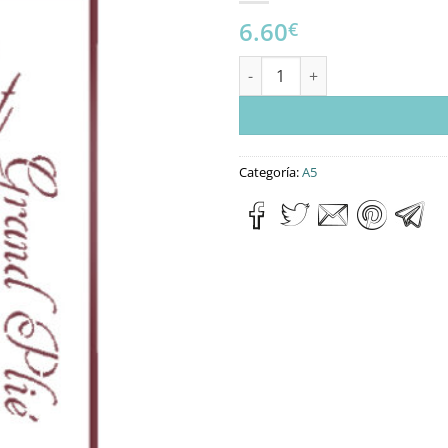
6.60
€
Stencil A5 Dayka “ABECEDARIO
Categoría:
A5