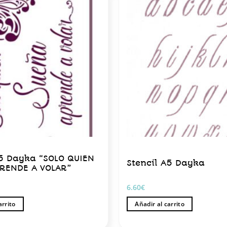
A5 Dayka “SOLO QUIEN
Stencil A5 Dayka
RENDE A VOLAR”
6.60
€
arrito
Añadir al carrito