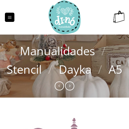
Saltar
al
contenido
Manualidades
/
Stencil
/
Dayka
/
A5