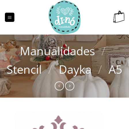
Saltar
al
contenido
Manualidades
/
Stencil
/
Dayka
/
A5