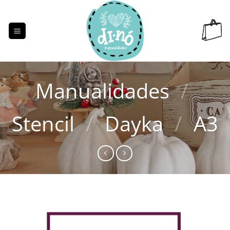
Saltar
al
contenido
Manualidades
/
Stencil
/
Dayka
/
A3