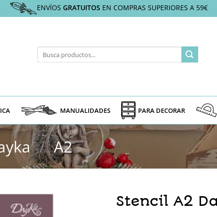
ENVÍOS
GRATUITOS
EN COMPRAS SUPERIORES A 59€
Buscar
por:
ICA
MANUALIDADES
PARA DECORAR
ayka
/
A2
Stencil A2 