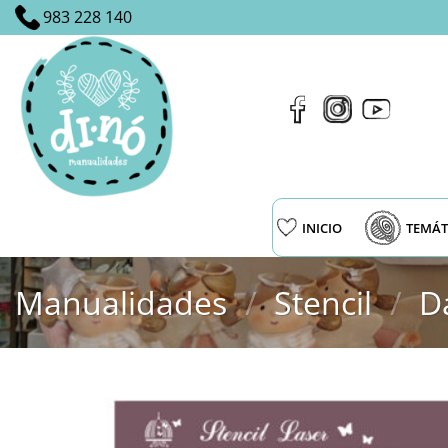
Saltar
983 228 140
al
contenido
INICIO
TEMÁT
Manualidades
/
Stencil
/
D