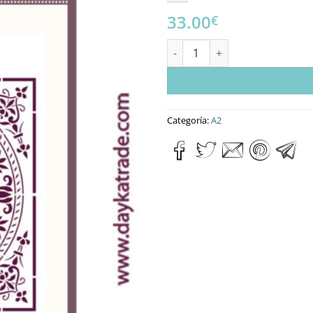
33.00
€
Stencil A2 Dayka FONDO canti
Categoría:
A2