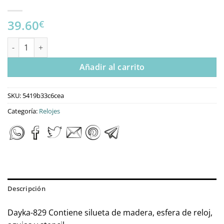
39.60
€
RELOJ KENSINGTON STATION cantidad
Añadir al carrito
SKU:
5419b33c6cea
Categoría:
Relojes
Descripción
Dayka-829 Contiene silueta de madera, esfera de reloj,