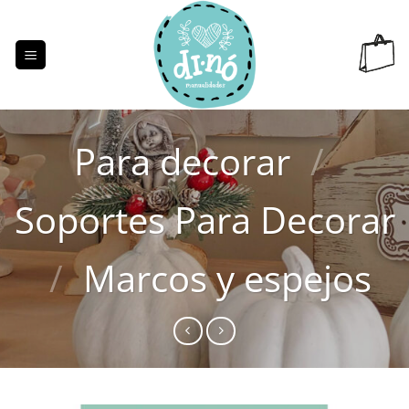
Saltar
al
contenido
Para decorar
/
Soportes Para Decorar
/
Marcos y espejos