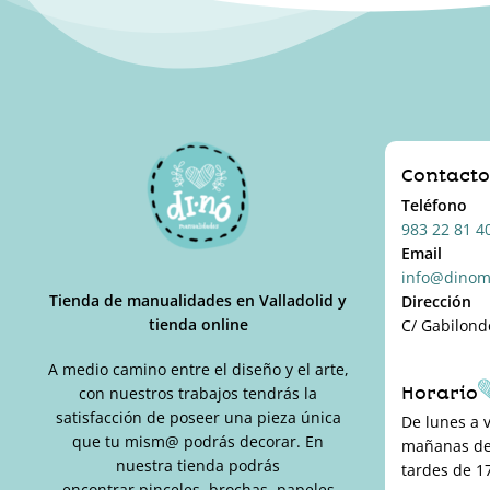
Las
opciones
se
pueden
elegir
en
la
Contact
página
Teléfono
de
983 22 81 4
producto
Email
info@dinom
Tienda de manualidades en Valladolid y
Dirección
tienda online
C/ Gabilond
A medio camino entre el diseño y el arte,
Horario
con nuestros trabajos tendrás la
satisfacción de poseer una pieza única
De lunes a 
que tu mism@ podrás decorar. En
mañanas de 
nuestra tienda podrás
tardes de 17
encontrar pinceles, brochas, papeles