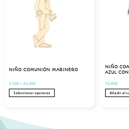
NIÑO CO
NIÑO COMUNIÓN MARINERO
AZUL CON
Rango
5.50
€
-
24.20
€
10.80
€
de
precios:
Seleccionar opciones
Añadir al c
desde
5.50€
Este
hasta
producto
24.20€
tiene
múltiples
variantes.