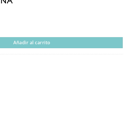
IÑA”
MERA COMUNIÓN NIÑA” cantidad
Añadir al carrito