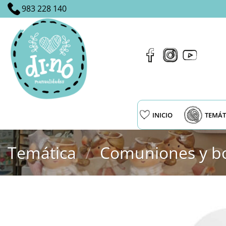
Saltar
983 228 140
al
contenido
INICIO
TEMÁT
Temática
/
Comuniones y b